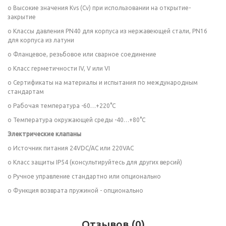
o Высокие значения Kvs (Cv) при использовании на открытие-
закрытие
o Классы давления PN40 для корпуса из нержавеющей стали, PN16
для корпуса из латуни
o Фланцевое, резьбовое или сварное соединение
o Класс герметичности IV, V или VI
o Сертификаты на материалы и испытания по международным
стандартам
o Рабочая температура -60…+220°C
o Температура окружающей среды -40…+80°C
Электрические клапаны
o Источник питания 24VDC/AC или 220VAC
o Класс защиты IP54 (консультируйтесь для других версий)
o Ручное управление стандартно или опционально
o Функция возврата пружиной - опционально
Отзывов (0)