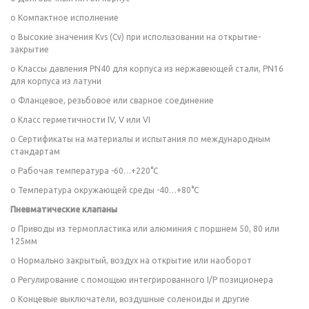
o Компактное исполнение
o Высокие значения Kvs (Cv) при использовании на открытие-
закрытие
o Классы давления PN40 для корпуса из нержавеющей стали, PN16
для корпуса из латуни
o Фланцевое, резьбовое или сварное соединение
o Класс герметичности IV, V или VI
o Сертификаты на материалы и испытания по международным
стандартам
o Рабочая температура -60…+220°C
o Температура окружающей среды -40…+80°C
Пневматические клапаны
o Приводы из термопластика или алюминия с поршнем 50, 80 или
125мм
o Нормально закрытый, воздух на открытие или наоборот
o Регулирование с помощью интегрированного I/P позиционера
o Концевые выключатели, воздушные соленоиды и другие