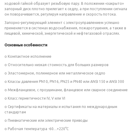
ходовой гайкой образует резьбовую пару. В положении «закрыто»
запорный диск плотно прилегает к седлу, а при поступлении сигнала
он поворачивается, регулируя направление и скорость потока.
Запорно-регулирующий элемент с электроуправлением успешно
применяется в системах водоснабжения, пожаротушения, а также в
пищевой, химической, энергетической и нефтегазовой отраслях.
Основные особенности
o Компактное исполнение
o Относительно низкая стоимость для больших размеров
o Эластомерное, полимерное или металлическое седло
o Классы давления PN10, PN16, PN25 и PN40 или ANSI 150 и ANSI 300
o Межфланцевое, с проушинами, фланцевое или сварное соединение
o Класс герметичности IV, V или VI
o Сертификаты на материалы и испытания по международным
стандартам
o Пневматические или электрические приводы
o Рабочая температура -60…+220°C