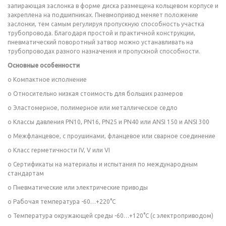
запирающая заслонка в форме диска размещена кольцевом корпусе и
закреплена на подшипниках. Пневмопривод меняет положение
заслонки, тем самым регулируя пропускную способность участка
трубопровода. Благодаря простой и практичной конструкции,
пневматический поворотный затвор можно устанавливать на
трубопроводах разного назначения и пропускной способности.
Основные особенности
o Компактное исполнение
o Относительно низкая стоимость для больших размеров
o Эластомерное, полимерное или металлическое седло
o Классы давления PN10, PN16, PN25 и PN40 или ANSI 150 и ANSI 300
o Межфланцевое, с проушинами, фланцевое или сварное соединение
o Класс герметичности IV, V или VI
o Сертификаты на материалы и испытания по международным
стандартам
o Пневматические или электрические приводы
o Рабочая температура -60…+220°C
o Температура окружающей среды -60…+120°C (с электроприводом)